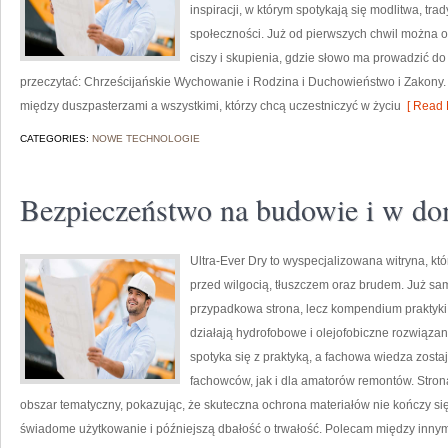
inspiracji, w którym spotykają się modlitwa, tra
społeczności. Już od pierwszych chwil można od
ciszy i skupienia, gdzie słowo ma prowadzić do
przeczytać: Chrześcijańskie Wychowanie i Rodzina i Duchowieństwo i Zakony. 
między duszpasterzami a wszystkimi, którzy chcą uczestniczyć w życiu
[ Read 
CATEGORIES:
NOWE TECHNOLOGIE
Bezpieczeństwo na budowie i w d
Ultra-Ever Dry to wyspecjalizowana witryna, kt
przed wilgocią, tłuszczem oraz brudem. Już sam 
przypadkowa strona, lecz kompendium praktyki d
działają hydrofobowe i olejofobiczne rozwiązan
spotyka się z praktyką, a fachowa wiedza zost
fachowców, jak i dla amatorów remontów. Stron
obszar tematyczny, pokazując, że skuteczna ochrona materiałów nie kończy si
świadome użytkowanie i późniejszą dbałość o trwałość. Polecam między inny