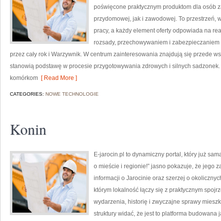
poświęcone praktycznym produktom dla osób za
przydomowej, jak i zawodowej. To przestrzeń, w 
pracy, a każdy element oferty odpowiada na re
rozsady, przechowywaniem i zabezpieczaniem r
przez cały rok i Warzywnik. W centrum zainteresowania znajdują się przede wsz
stanowią podstawę w procesie przygotowywania zdrowych i silnych sadzonek
komórkom
[ Read More ]
CATEGORIES:
NOWE TECHNOLOGIE
Konin
E-jarocin.pl to dynamiczny portal, który już sa
o mieście i regionie!” jasno pokazuje, że jego
informacji o Jarocinie oraz szerzej o okoliczny
którym lokalność łączy się z praktycznym spojrze
wydarzenia, historię i zwyczajne sprawy mies
struktury widać, że jest to platforma budowana