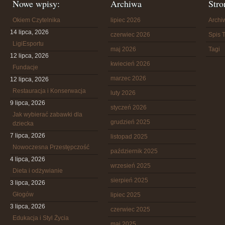
Nowe wpisy:
Archiwa
Stro
Okiem Czytelnika
lipiec 2026
Arch
14 lipca, 2026
czerwiec 2026
Spis T
LigiEsportu
maj 2026
Tagi
12 lipca, 2026
kwiecień 2026
Fundacje
marzec 2026
12 lipca, 2026
Restauracja i Konserwacja
luty 2026
9 lipca, 2026
styczeń 2026
Jak wybierać zabawki dla
grudzień 2025
dziecka
7 lipca, 2026
listopad 2025
Nowoczesna Przestępczość
październik 2025
4 lipca, 2026
wrzesień 2025
Dieta i odżywianie
sierpień 2025
3 lipca, 2026
Głogów
lipiec 2025
3 lipca, 2026
czerwiec 2025
Edukacja i Styl Życia
maj 2025