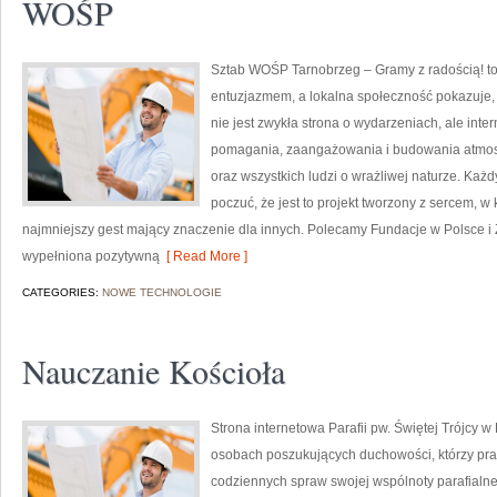
WOŚP
Sztab WOŚP Tarnobrzeg – Gramy z radością! to 
entuzjazmem, a lokalna społeczność pokazuje,
nie jest zwykła strona o wydarzeniach, ale int
pomagania, zaangażowania i budowania atmosf
oraz wszystkich ludzi o wrażliwej naturze. Każdy,
poczuć, że jest to projekt tworzony z sercem, w 
najmniejszy gest mający znaczenie dla innych. Polecamy Fundacje w Polsce i Z
wypełniona pozytywną
[ Read More ]
CATEGORIES:
NOWE TECHNOLOGIE
Nauczanie Kościoła
Strona internetowa Parafii pw. Świętej Trójcy w
osobach poszukujących duchowości, którzy prag
codziennych spraw swojej wspólnoty parafialnej.