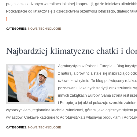
projektem osadzonym w realiach lokalnej kooperacji, gdzie lotnictwo ultralekk
Podkarpacie od lat łączy się z dziedzictwem przemysłu lotniczego, dlatego tak
]
CATEGORIES:
NOWE TECHNOLOGIE
Najbardziej klimatyczne chatki i d
Agroturystyka w Polsce i Europie – Blog turyst
z naturą, a prowincja staje się inspiracją do o
człowiekowi rytmie. To blog poświęcony relaks
poznawaniu lokalnych tradycji oraz szukaniu w
innych zakątkach Europy. Sama strona jest prz
i Europie, a jej układ pokazuje szerokie zain
wypoczynkiem, regionalną kuchnią, winnicami, górami, ekologicznym stylem p
wyjazdów. Ciekawe kategorie to Agroturystyka z własnymi produktami i Agrotur
CATEGORIES:
NOWE TECHNOLOGIE