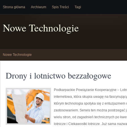
Strona główna
Archiwum
Spis Treści
Tagi
Nowe Technologie
Nowe Technologie
Drony i lotnictwo bezzałogowe
Podkarpackie Powiązanie Kooperacyjne – Lotnic
internetowa, która skupia uwagę na fascynujący
którym technologia spotyka się z entuzjazmem d
zastosowaniem. Serwis ten można postrzegać ja
wielu stron, od zagadnień technicznych po kwe
lotnicze i Ciekawostki lotnicze. Już sama nazw