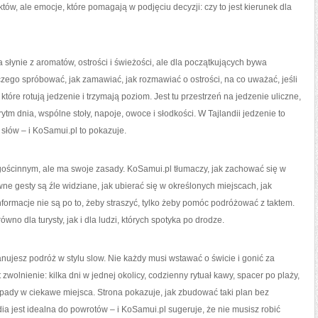
nktów, ale emocje, które pomagają w podjęciu decyzji: czy to jest kierunek dla
 słynie z aromatów, ostrości i świeżości, ale dla początkujących bywa
ego spróbować, jak zamawiać, jak rozmawiać o ostrości, na co uważać, jeśli
tóre rotują jedzenie i trzymają poziom. Jest tu przestrzeń na jedzenie uliczne,
 rytm dnia, wspólne stoły, napoje, owoce i słodkości. W Tajlandii jedzenie to
słów – i KoSamui.pl to pokazuje.
m gościnnym, ale ma swoje zasady. KoSamui.pl tłumaczy, jak zachować się w
e gesty są źle widziane, jak ubierać się w określonych miejscach, jak
formacje nie są po to, żeby straszyć, tylko żeby pomóc podróżować z taktem.
wno dla turysty, jak i dla ludzi, których spotyka po drodze.
nujesz podróż w stylu slow. Nie każdy musi wstawać o świcie i gonić za
wolnienie: kilka dni w jednej okolicy, codzienny rytuał kawy, spacer po plaży,
pady w ciekawe miejsca. Strona pokazuje, jak zbudować taki plan bez
dia jest idealna do powrotów – i KoSamui.pl sugeruje, że nie musisz robić