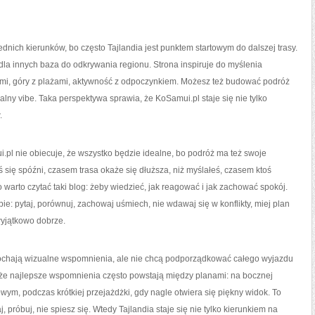
dnich kierunków, bo często Tajlandia jest punktem startowym do dalszej trasy.
 dla innych baza do odkrywania regionu. Strona inspiruje do myślenia
i, góry z plażami, aktywność z odpoczynkiem. Możesz też budować podróż
alny vibe. Taka perspektywa sprawia, że KoSamui.pl staje się nie tylko
.
i.pl nie obiecuje, że wszystko będzie idealne, bo podróż ma też swoje
ię spóźni, czasem trasa okaże się dłuższa, niż myślałeś, czasem ktoś
o warto czytać taki blog: żeby wiedzieć, jak reagować i jak zachować spokój.
ie: pytaj, porównuj, zachowaj uśmiech, nie wdawaj się w konflikty, miej plan
 wyjątkowo dobrze.
y kochają wizualne wspomnienia, ale nie chcą podporządkować całego wyjazdu
 że najlepsze wspomnienia często powstają między planami: na bocznej
wym, podczas krótkiej przejażdżki, gdy nagle otwiera się piękny widok. To
, próbuj, nie spiesz się. Wtedy Tajlandia staje się nie tylko kierunkiem na