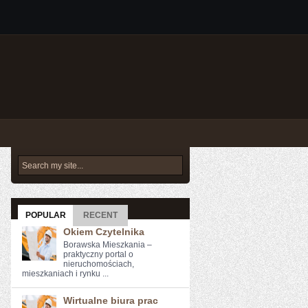
POPULAR
RECENT
Okiem Czytelnika
Borawska Mieszkania –
praktyczny portal o
nieruchomościach,
mieszkaniach i rynku ...
Wirtualne biura prac