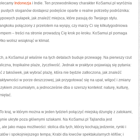
Polecamy
Indonezja
i Indie. Ten przewodnikowy charakter KoSamui.pl wyróżnia
t pustych sloganów dostajesz podejście oparte o realne potrzeby podróżnika:
ć typowych pułapek, jak znaleźć miejsca, które pasują do Twojego stylu.
angkoku połączony z przelotem na wyspy, czy marzy Ci się kilkutygodniowa
empem – treści na stronie prowadzą Cię krok po kroku. KoSamui.pl pomaga
ylko wolisz wsiąknąć w klimat.
ach, a KoSamui.pl właśnie na tych detalach buduje przewagę. Na pierwszy rzut
iczna, tropikalne plaże, życzliwość. Jednak w praktyce pojawiają się pytania:
ać z taksówek, jak wybrać plażę, która nie będzie zatłoczona, jak znaleźć
ktywności w porze deszczowej, jak przygotować się na upał, wilgoć i zmiany
zykiem zrozumiałym, a jednocześnie dba o szerszy kontekst: naturę, kulturę,
miętać.
To kraj, w którym można w jeden tydzień połączyć miejską dżunglę z zatokami,
tynie ukryte poza głównymi szlakami. Na KoSamui.pl Tajlandia jest
le jako mapa możliwości: stolica dla tych, którzy kochają jedzenie, rynki i
tatów i spokojniejszego tempa; Krabi dla łowców spektakularnych klifów; i