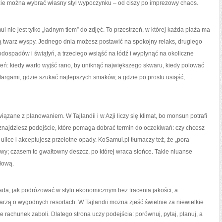
dzie można wybrać własny styl wypoczynku – od ciszy po imprezowy chaos.
 nie jest tylko „ładnym tłem” do zdjęć. To przestrzeń, w której każda plaża ma
ną twarz wyspy. Jednego dnia możesz postawić na spokojny relaks, drugiego
ospadów i świątyń, a trzeciego wsiąść na łódź i wypłynąć na okoliczne
eń: kiedy warto wyjść rano, by uniknąć największego skwaru, kiedy polować
 targami, gdzie szukać najlepszych smaków, a gdzie po prostu usiąść,
zane z planowaniem. W Tajlandii i w Azji liczy się klimat, bo monsun potrafi
 znajdziesz podejście, które pomaga dobrać termin do oczekiwań: czy chcesz
lice i akceptujesz przelotne opady. KoSamui.pl tłumaczy też, że „pora
wy; czasem to gwałtowny deszcz, po której wraca słońce. Takie niuanse
łową.
ada, jak podróżować w stylu ekonomicznym bez tracenia jakości, a
arzą o wygodnych resortach. W Tajlandii można zjeść świetnie za niewielkie
ie rachunek zaboli. Dlatego strona uczy podejścia: porównuj, pytaj, planuj, a