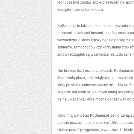
jednocześnie zostaw sobie przestrzeń na spont
w ciągłe liczenie banknotów.
KoSamui.pl to także temat przemieszczania si
promami i lokalnymi busami, a każdy środek ma 
wewnętrzny, a kiedy lepszy będzie pociąg z k
skuterów, samochodów czy korzystania z taksó
zdrowy rozsądek są ważniejsze niż „odważne fil
Nie brakuje też treści o atrakcjach. KoSamui.pl
Jedni wolą plaże, inni świątynie, a jeszcze in
który pozwala budować własny miks. Na Ko Samui
sugestie dla osób szukających mniej oczywisty
pełna układanka, którą można dopasować do cz
Ogromną wartością KoSamui.pl jest to, że łączy 
„jak się poczuć” i „jak to przeżyć”. Strona opo
słońce potrafi przygniatać, o wieczorach, kiedy 