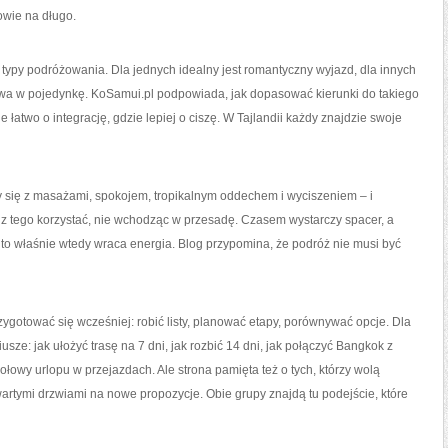
owie na długo.
e typy podróżowania. Dla jednych idealny jest romantyczny wyjazd, dla innych
awa w pojedynkę. KoSamui.pl podpowiada, jak dopasować kierunki do takiego
ie łatwo o integrację, gdzie lepiej o ciszę. W Tajlandii każdy znajdzie swoje
rzy się z masażami, spokojem, tropikalnym oddechem i wyciszeniem – i
 z tego korzystać, nie wchodząc w przesadę. Czasem wystarczy spacer, a
to właśnie wtedy wraca energia. Blog przypomina, że podróż nie musi być
zygotować się wcześniej: robić listy, planować etapy, porównywać opcje. Dla
sze: jak ułożyć trasę na 7 dni, jak rozbić 14 dni, jak połączyć Bangkok z
ołowy urlopu w przejazdach. Ale strona pamięta też o tych, którzy wolą
artymi drzwiami na nowe propozycje. Obie grupy znajdą tu podejście, które