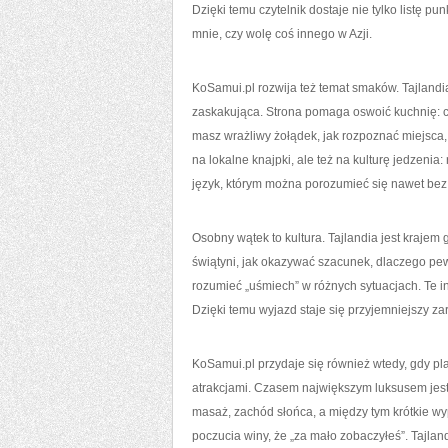
Dzięki temu czytelnik dostaje nie tylko listę pu
mnie, czy wolę coś innego w Azji.
KoSamui.pl rozwija też temat smaków. Tajlandia
zaskakująca. Strona pomaga oswoić kuchnię: cz
masz wrażliwy żołądek, jak rozpoznać miejsca, k
na lokalne knajpki, ale też na kulturę jedzenia:
język, którym można porozumieć się nawet bez 
Osobny wątek to kultura. Tajlandia jest kraje
świątyni, jak okazywać szacunek, dlaczego pewn
rozumieć „uśmiech” w różnych sytuacjach. Te in
Dzięki temu wyjazd staje się przyjemniejszy zaró
KoSamui.pl przydaje się również wtedy, gdy pla
atrakcjami. Czasem największym luksusem jest z
masaż, zachód słońca, a między tym krótkie wy
poczucia winy, że „za mało zobaczyłeś”. Tajlan