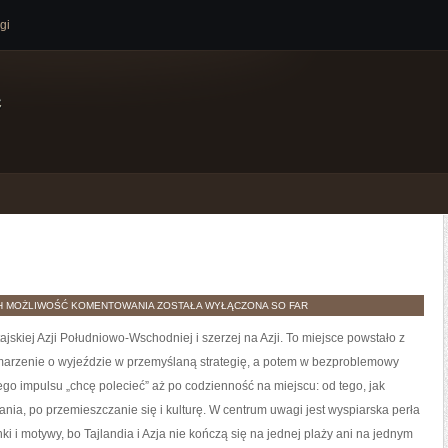
gi
e
KO
H
MOŻLIWOŚĆ KOMENTOWANIA
ZOSTAŁA WYŁĄCZONA
SO FAR
SAMUI
ajskiej Azji Południowo-Wschodniej i szerzej na Azji. To miejsce powstało z
marzenie o wyjeździe w przemyślaną strategię, a potem w bezproblemowy
ego impulsu „chcę polecieć” aż po codzienność na miejscu: od tego, jak
ania, po przemieszczanie się i kulturę. W centrum uwagi jest wyspiarska perła
i i motywy, bo Tajlandia i Azja nie kończą się na jednej plaży ani na jednym