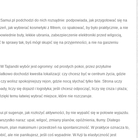
oSamui.pl podchodzi do nich rozsądnie: podpowiada, jak przygotować się na
eń, jak wybierać kosmetyki z filtrem, co spakować, by było praktycznie, a nie
wiednie buty, lekkie ubrania, zabezpieczenie elektroniki przed wilgocią,
e sprawy tak, byś mógł skupić się na przyjemności, a nie na gaszeniu
 Tajlandii wybór jest ogromny: od prostych pokoi, przez przytulne
datkowo dochodzi kwestia lokalizacji: czy chcesz być w centrum życia, gdzie
 czy wolisz spokojniejszy rejon, gdzie nocą słychać tylko fale. Strona uczy
dy, liczy się dojazd i logistyka; jeśli chcesz odpocząć, liczy się cisza i plaża;
zięki temu łatwiej wybrać miejsce, które nie rozczaruje.
.pl sugeruje, jak rozłożyć aktywności, by nie wypalić się w połowie wyjazdu.
ć wszystko naraz: upał, wilgoć, zmiany planów, opóźnienia, tłumy. Dlatego
imum, plan maksimum i przestrzeń na spontaniczność. W praktyce oznacza to,
ić, ale nie panikujesz, jeśli coś wypadnie. W Azji ta elastyczność jest