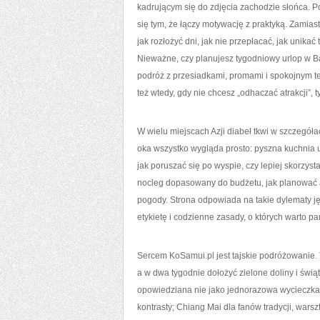
kadrującym się do zdjęcia zachodzie słońca. 
się tym, że łączy motywację z praktyką. Zamias
jak rozłożyć dni, jak nie przepłacać, jak unika
Nieważne, czy planujesz tygodniowy urlop w B
podróż z przesiadkami, promami i spokojnym t
też wtedy, gdy nie chcesz „odhaczać atrakcji”, t
W wielu miejscach Azji diabeł tkwi w szczegół
oka wszystko wygląda prosto: pyszna kuchnia ul
jak poruszać się po wyspie, czy lepiej skorzyst
nocleg dopasowany do budżetu, jak planować a
pogody. Strona odpowiada na takie dylematy ję
etykietę i codzienne zasady, o których warto pa
Sercem KoSamui.pl jest tajskie podróżowanie. 
a w dwa tygodnie dołożyć zielone doliny i świą
opowiedziana nie jako jednorazowa wycieczka, a
kontrasty; Chiang Mai dla fanów tradycji, warsz