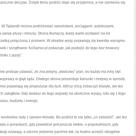
aniczne decyzje. Dzięki temu podróż staje się przyjemna, a nie zamienia się
ę. W Tajlandii można podróżować samolotami, pociągami, autobusami,
swoje plusy i minusy. Strona tłumaczy, kiedy warto postawić na lot
uszetką połączona z promem. W obrębie wysp pojawiają się kwestie wynajmu
wek i songthaew. KoSamui.pl pokazuje, jak podejść do tego bez brawury:
miki z jazdy”.
 nie próbuje udawać, że zna jedyny „właściwy” plan, bo każdy ma inny styl.
ni wyprawy w głąb lądu. Dlatego strona prezentuje kierunki i motywy w sposób,
 pojawiają się propozycje dla tych, którzy chcą zobaczyć klasyki, ale też
ch zakątków. Gdy dodasz do tego wypady na okoliczne wyspy, robi się z tego
asu, budżetu i energii.
konkretne rady z opisem klimatu. Bo podróż to nie tylko „co zwiedzić”, ale też
wiada o porankach, gdy powietrze jest jeszcze lekkie, o popołudniach, gdy
targi ożywają, a uliczne jedzenie pachnie tak, że trudno przejść obojętnie.