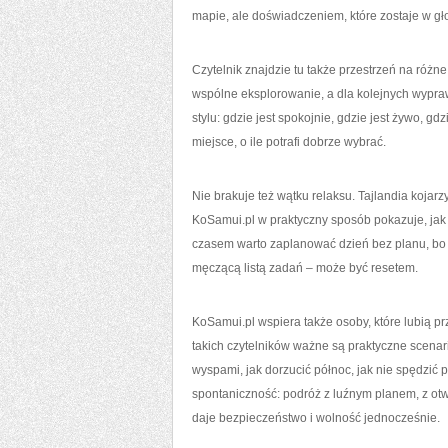
mapie, ale doświadczeniem, które zostaje w gł
Czytelnik znajdzie tu także przestrzeń na różn
wspólne eksplorowanie, a dla kolejnych wypr
stylu: gdzie jest spokojnie, gdzie jest żywo, gdz
miejsce, o ile potrafi dobrze wybrać.
Nie brakuje też wątku relaksu. Tajlandia koja
KoSamui.pl w praktyczny sposób pokazuje, jak
czasem warto zaplanować dzień bez planu, bo 
męczącą listą zadań – może być resetem.
KoSamui.pl wspiera także osoby, które lubią pr
takich czytelników ważne są praktyczne scenariu
wyspami, jak dorzucić północ, jak nie spędzić p
spontaniczność: podróż z luźnym planem, z otw
daje bezpieczeństwo i wolność jednocześnie.