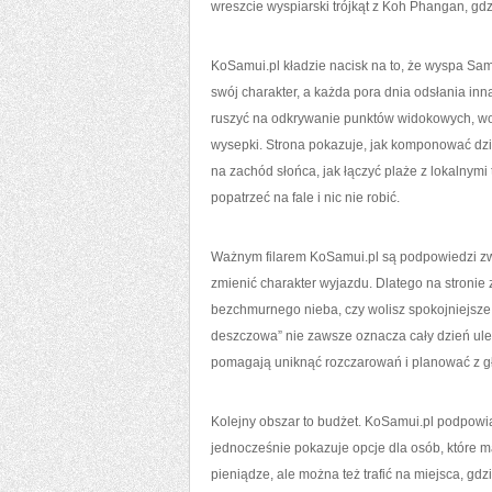
wreszcie wyspiarski trójkąt z Koh Phangan, g
KoSamui.pl kładzie nacisk na to, że wyspa Samui
swój charakter, a każda pora dnia odsłania in
ruszyć na odkrywanie punktów widokowych, wod
wysepki. Strona pokazuje, jak komponować dzi
na zachód słońca, jak łączyć plaże z lokalnymi
popatrzeć na fale i nic nie robić.
Ważnym filarem KoSamui.pl są podpowiedzi zwią
zmienić charakter wyjazdu. Dlatego na stronie
bezchmurnego nieba, czy wolisz spokojniejsze u
deszczowa” nie zawsze oznacza cały dzień ule
pomagają uniknąć rozczarowań i planować z g
Kolejny obszar to budżet. KoSamui.pl podpowi
jednocześnie pokazuje opcje dla osób, które m
pieniądze, ale można też trafić na miejsca, gdz