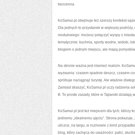
bezcenna.
KoSamui.pl obejmuje też szerszy kontekst sąsie
Dla jednych to przystanek w większej podróży,
modułowego: możesz połączyć wyspy z miastam
tematycznie: kuchnia, sporty wodne, widoki, lok
blogiem o jednym miejscu, ale mapą pomysłów
Na stronie ważna jest również realizm. KoSamu
wyzwania: czasem spadnie deszcz, czasem coś s
spróbuje naciągnąć turystę. Ale właśnie dlateg
Zamiast straszyć, KoSamui.pl uczy radzenia sob
B. To proste zasady, które w Tajlandii działają
KoSamui.pl jest też miejscem dla tych, którz
jednemu „idealnemu ujęciu”. Strona pokazuje,
uliczce, na targu, w rozmowie z kimś przypadko
blog, który zachęca do uważności: patrz, słuchaj