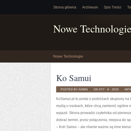
Strona główna
Archiwum
Spis Treści
Ta
Nowe Technologi
Nowe Technologie
Ko Samui
POSTED BY ADMIN
ON STY - 8 - 2026
WIT
KoSamui.pl to portal o podróżach skupiony na t
myślą o osobach, które chcą zamienić ogólne 
wyjazd. Strona prowadzi czytelnika od pierwsz
dobrać termin, przez połączenia, miejsca do sp
– Koh Samui – ale równie ważne są inne kierunk