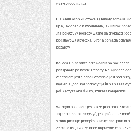
wszystkiego na raz.
Dla wielu osób kluczowe są tematy zdrowia. K
upał, jak dbać o nawodnienie, jak unikać poparz
„na pokaz”. W podróży ważne są drobiazgi: odpo
podstawowa apteczka. Strona pomaga ogarnąć t
pożarów.
KoSamui.pl to także przewodnik po noclegach. W
pensjonaty, po hotele i resorty. Na wyspach do
wieczorem jest głośno i wszystko jest pod ręką,
myślenia „pod styl podróży”: jeśli planujesz wypa
jeśli łączysz oba światy, szukasz kompromisu. D
Ważnym aspektem jest także plan dnia. KoSamui
Tajlandia potrafi zmęczyć, jeśli próbujesz robi
strona promuje podejście elastyczne: plan min
że masz listę rzeczy, które naprawdę chcesz zrob