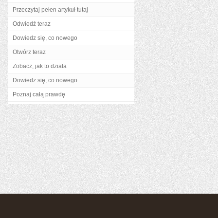
Przeczytaj pełen artykuł tutaj
Odwiedź teraz
Dowiedz się, co nowego
Otwórz teraz
Zobacz, jak to działa
Dowiedz się, co nowego
Poznaj całą prawdę