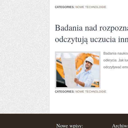
CATEGORIES:
NOWE TECHNOLOGIE
Badania nad rozpozn
odczytują uczucia in
Badania naukow
odkrycia. Jak l
odczytywać emo
CATEGORIES:
NOWE TECHNOLOGIE
Nowe wpisy:
Archiw