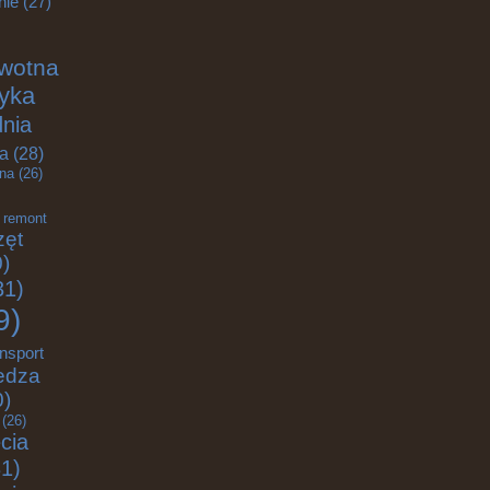
nie
(27)
wotna
tyka
nia
a
(28)
zna
(26)
remont
zęt
)
31)
9)
ansport
edza
0)
(26)
cia
1)