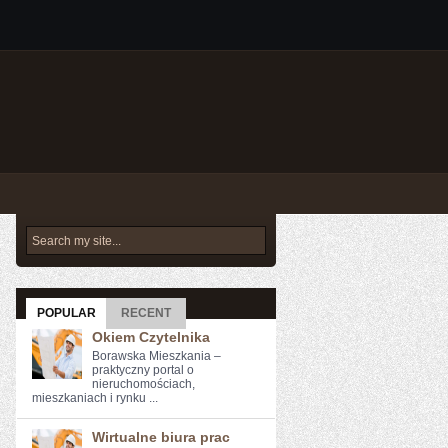
POPULAR
RECENT
Okiem Czytelnika
Borawska Mieszkania –
praktyczny portal o
nieruchomościach,
mieszkaniach i rynku ...
Wirtualne biura prac