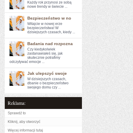
Każdy ⁢rok przynosi ze sobą
‌nowe trendy w świecie‍ ...
Bezpieczeństwo w no
Witajcie w nowej erze
bezpieczeństwa! W
dzisiejszych czasach, kiedy ...
Badania nad rozpozna
Czy kiedykolwiek
zastanawiałeś się, jak
skutecznie ⁤potrafimy
odczytywać emocje‌ ...
Jak ulepszyć swoje
W dzisiejszych czasach,
dbanie o bezpieczeństwo
swojego domu czy ...
Reklama:
Sprawdź to
Kliknij, aby otworzyć
Więcej informacji tutaj