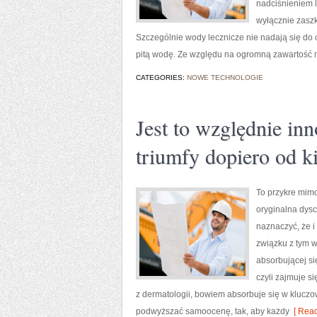
nadciśnieniem 
wyłącznie zaszk
Szczególnie wody lecznicze nie nadają się do 
pitą wodę. Ze względu na ogromną zawartość 
CATEGORIES:
NOWE TECHNOLOGIE
Jest to względnie inn
triumfy dopiero od k
To przykre mimo
oryginalna dyscy
naznaczyć, że i
związku z tym w
absorbującej si
czyli zajmuje s
z dermatologii, bowiem absorbuje się w klucz
podwyższać samoocenę, tak, aby każdy
[ Read