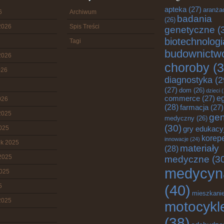
apteka
(27)
aranża
6
Archiwum
badania
(26)
2026
Spis Treści
genetyczne
(
biotechnologi
Tagi
budownictw
2026
choroby
(3
026
diagnostyka
(2
(27)
dom
(26)
dzieci
(
commerce
(27)
e
026
(28)
farmacja
(27)
2025
gen
medyczny
(26)
(30)
2025
gry edukacy
korepe
innowacje
(24)
ik 2025
materiały
(28)
2025
medyczne
(3
medycyn
2025
(40)
5
mieszkani
2025
motocykl
(38)