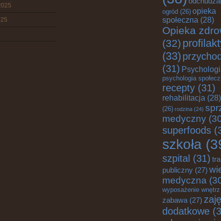
odchudza
2025
opieka
ogród
(26)
społeczna
(28)
025
Opieka zdro
profilak
(32)
(33)
przychod
(31)
Psychologi
psychologia społec
recepty
(31)
rehabilitacja
(28)
spr
(26)
rodzina
(24)
medyczny
(30
superfoods
(
szkoła
(3
szpital
(31)
tr
wi
publiczny
(27)
medyczna
(3
wyposażenie wnętrz
zaję
zabawa
(27)
dodatkowe
(3