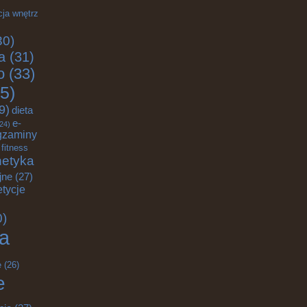
cja wnętrz
30)
a
(31)
o
(33)
5)
9)
dieta
e-
24)
gzaminy
fitness
etyka
jne
(27)
tycje
0)
a
e
(26)
e