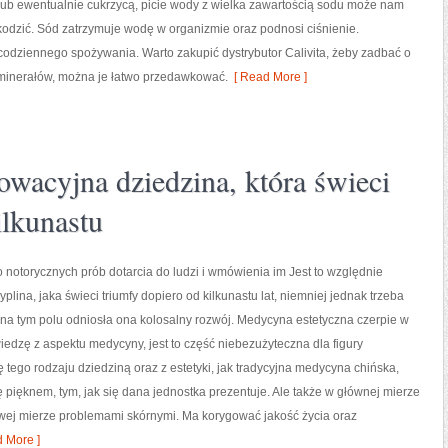
lub ewentualnie cukrzycą, picie wody z wielka zawartością sodu może nam
odzić. Sód zatrzymuje wodę w organizmie oraz podnosi ciśnienie.
codziennego spożywania. Warto zakupić dystrybutor Calivita, żeby zadbać o
minerałów, można je łatwo przedawkować.
[ Read More ]
owacyjna dziedzina, która świeci
ilkunastu
 notorycznych prób dotarcia do ludzi i wmówienia im Jest to względnie
plina, jaka świeci triumfy dopiero od kilkunastu lat, niemniej jednak trzeba
 na tym polu odniosła ona kolosalny rozwój. Medycyna estetyczna czerpie w
iedzę z aspektu medycyny, jest to część niebezużyteczna dla figury
ę tego rodzaju dziedziną oraz z estetyki, jak tradycyjna medycyna chińska,
ię pięknem, tym, jak się dana jednostka prezentuje. Ale także w głównej mierze
owej mierze problemami skórnymi. Ma korygować jakość życia oraz
 More ]