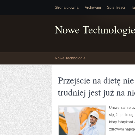
Strona główna
Archiwum
Spis Treści
Ta
Nowe Technologi
Nowe Technologie
Przejście na dietę n
trudniej jest już na 
Uniwersalnie uw
się, że picie o
który fabrykant
zdrowym napoje