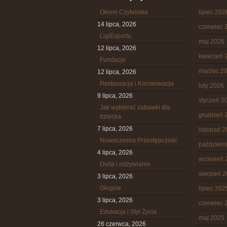
Okiem Czytelnika
lipiec 202
14 lipca, 2026
czerwiec 
LigiEsportu
maj 2026
12 lipca, 2026
kwiecień 
Fundacje
marzec 2
12 lipca, 2026
Restauracja i Konserwacja
luty 2026
9 lipca, 2026
styczeń 2
Jak wybierać zabawki dla
grudzień 
dziecka
7 lipca, 2026
listopad 
Nowoczesna Przestępczość
październ
4 lipca, 2026
wrzesień 
Dieta i odżywianie
sierpień 
3 lipca, 2026
Głogów
lipiec 202
3 lipca, 2026
czerwiec 
Edukacja i Styl Życia
maj 2025
26 czerwca, 2026