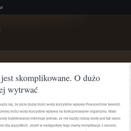
gi
e
ie jest skomplikowane. O dużo
niej wytrwać
aża się, że picie dużej ilości wody korzystnie wpływa Powszechnie twierdzi
gromnej ilości wody korzystnie wpływa na funkcjonowanie organizmu. Mało
 wody butelkowanej informuje jednak, że nie każdy rodzaj wody jest tak samo
m dla wszystkich. Jeżeli w następstwie tego mamy komplikacje z sercem,