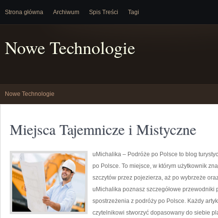
Strona główna
Archiwum
Spis Treści
Tagi
Nowe Technologie
Nowe Technologie
Miejsca Tajemnicze i Mistyczne
uMichalika – Podróże po Polsce to blog turysty
po Polsce. To miejsce, w którym użytkownik zna
szczytów przez pojezierza, aż po wybrzeże oraz
uMichalika poznasz szczegółowe przewodniki po
spostrzeżenia z podróży po Polsce. Każdy artyku
czytelnikowi stworzyć dopasowany do siebie p