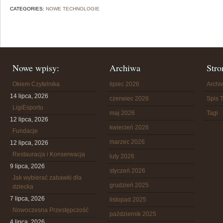
CATEGORIES:
NOWE TECHNOLOGIE
Nowe wpisy:
Archiwa
Stro
Okiem Czytelnika
lipiec 2026
Arch
14 lipca, 2026
czerwiec 2026
Spis T
LigiEsportu
maj 2026
Tagi
12 lipca, 2026
kwiecień 2026
Fundacje
marzec 2026
12 lipca, 2026
Restauracja i Konserwacja
luty 2026
9 lipca, 2026
styczeń 2026
Jak wybierać zabawki dla
grudzień 2025
dziecka
7 lipca, 2026
listopad 2025
Nowoczesna Przestępczość
październik 2025
4 lipca, 2026