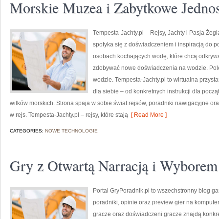
Morskie Muzea i Zabytkowe Jednos
Tempesta-Jachty.pl – Rejsy, Jachty i Pasja Żegl
spotyka się z doświadczeniem i inspiracją do p
osobach kochających wodę, które chcą odkryw
zdobywać nowe doświadczenia na wodzie. Pole
wodzie. Tempesta-Jachty.pl to wirtualna przysta
dla siebie – od konkretnych instrukcji dla począt
wilków morskich. Strona spaja w sobie świat rejsów, poradniki nawigacyjne or
w rejs. Tempesta-Jachty.pl – rejsy, które stają
[ Read More ]
CATEGORIES:
NOWE TECHNOLOGIE
Gry z Otwartą Narracją i Wybore
Portal GryPoradnik.pl to wszechstronny blog g
poradniki, opinie oraz preview gier na komputer
gracze oraz doświadczeni gracze znajdą konkre