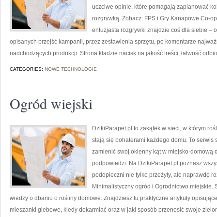
uczciwe opinie, które pomagają zaplanować kol
rozgrywką. Zobacz: FPS i Gry Kanapowe Co-op (
entuzjasta rozgrywki znajdzie coś dla siebie – 
opisanych przejść kampanii, przez zestawienia sprzętu, po komentarze najważ
nadchodzących produkcji. Strona kładzie nacisk na jakość treści, łatwość odbi
CATEGORIES:
NOWE TECHNOLOGIE
Ogród wiejski
DzikiParapet.pl to zakątek w sieci, w którym r
stają się bohaterami każdego domu. To serwis s
zamienić swój okienny kąt w miejsko-domową dż
podpowiedzi. Na DzikiParapet.pl poznasz wszys
podopieczni nie tylko przeżyły, ale naprawdę 
Minimalistyczny ogród i Ogrodnictwo miejskie. 
wiedzy o dbaniu o rośliny domowe. Znajdziesz tu praktyczne artykuły opisujące
mieszanki glebowe, kiedy dokarmiać oraz w jaki sposób przenosić swoje zielon