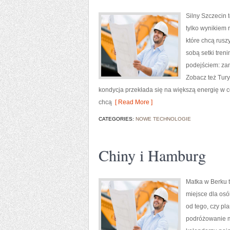
Silny Szczecin t
tylko wynikiem 
które chcą rusz
sobą setki tren
podejściem: zam
Zobacz też Turys
kondycja przekłada się na większą energię w c
chcą
[ Read More ]
CATEGORIES:
NOWE TECHNOLOGIE
Chiny i Hamburg
Matka w Berku t
miejsce dla osó
od tego, czy pl
podróżowanie m