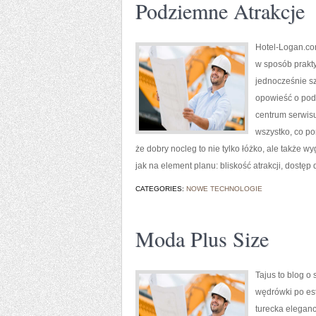
Podziemne Atrakcje
Hotel-Logan.co
w sposób prakty
jednocześnie s
opowieść o podr
centrum serwisu
wszystko, co p
że dobry nocleg to nie tylko łóżko, ale także w
jak na element planu: bliskość atrakcji, dostęp 
CATEGORIES:
NOWE TECHNOLOGIE
Moda Plus Size
Tajus to blog o 
wędrówki po est
turecka eleganc