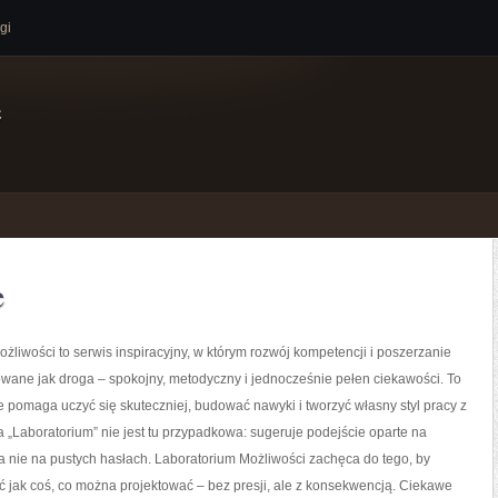
gi
e
e
żliwości to serwis inspiracyjny, w którym rozwój kompetencji i poszerzanie
owane jak droga – spokojny, metodyczny i jednocześnie pełen ciekawości. To
re pomaga uczyć się skuteczniej, budować nawyki i tworzyć własny styl pracy z
 „Laboratorium” nie jest tu przypadkowa: sugeruje podejście oparte na
a nie na pustych hasłach. Laboratorium Możliwości zachęca do tego, by
ć jak coś, co można projektować – bez presji, ale z konsekwencją. Ciekawe