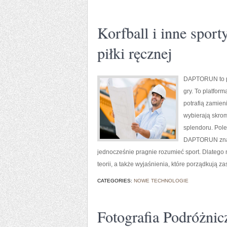
Korfball i inne sport
piłki ręcznej
DAPTORUN to po
gry. To platfor
potrafią zamien
wybierają skrom
splendoru. Polec
DAPTORUN znajd
jednocześnie pragnie rozumieć sport. Dlatego 
teorii, a także wyjaśnienia, które porządkują 
CATEGORIES:
NOWE TECHNOLOGIE
Fotografia Podróżnic