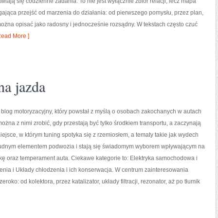
wiają się codzienne zadania. To nie jest wyłącznie zbiór relacji, lecz mapa
gająca przejść od marzenia do działania: od pierwszego pomysłu, przez plan,
ożna opisać jako radosny i jednocześnie rozsądny. W tekstach często czuć
ead More ]
na jazda
 blog motoryzacyjny, który powstał z myślą o osobach zakochanych w autach
można z nimi zrobić, gdy przestają być tylko środkiem transportu, a zaczynają
iejsce, w którym tuning spotyka się z rzemiosłem, a tematy takie jak wydech
nudnym elementem podwozia i stają się świadomym wyborem wpływającym na
kę oraz temperament auta. Ciekawe kategorie to: Elektryka samochodowa i
enia i Układy chłodzenia i ich konserwacja. W centrum zainteresowania
ko: od kolektora, przez katalizator, układy filtracji, rezonator, aż po tłumik