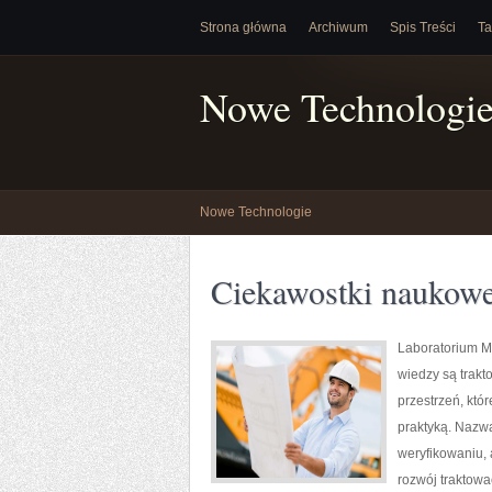
Strona główna
Archiwum
Spis Treści
Ta
Nowe Technologi
Nowe Technologie
Ciekawostki naukow
Laboratorium Mo
wiedzy są trakt
przestrzeń, któ
praktyką. Nazwa
weryfikowaniu, 
rozwój traktowa