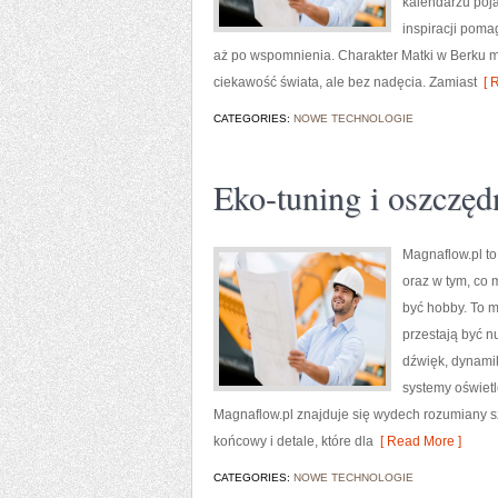
kalendarzu poja
inspiracji poma
aż po wspomnienia. Charakter Matki w Berku m
ciekawość świata, ale bez nadęcia. Zamiast
[ R
CATEGORIES:
NOWE TECHNOLOGIE
Eko-tuning i oszczęd
Magnaflow.pl to
oraz w tym, co 
być hobby. To m
przestają być 
dźwięk, dynami
systemy oświetl
Magnaflow.pl znajduje się wydech rozumiany szero
końcowy i detale, które dla
[ Read More ]
CATEGORIES:
NOWE TECHNOLOGIE