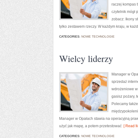
raczej kompas t
czytelnik mógł 
zobacz: Ikony s
tylko zestawem rzeczy. W każdym kraju, w każde
CATEGORIES:
NOWE TECHNOLOGIE
Wielcy liderzy
Manager w Opała
sprzedaż intern
wdrożeniowe wsk
gasisz pożary, 
Polecamy także:
międzypokoleni
Manager w Opałach stawia na operacyjną prawdę.
użyć jak mapę, a potem przetestować
[ Read M
CATEGORIES:
NOWE TECHNOLOGIE