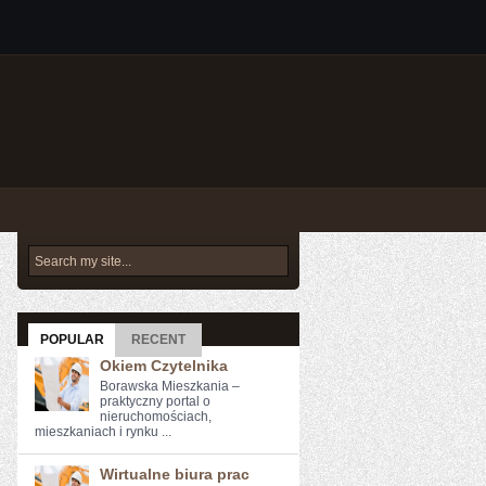
POPULAR
RECENT
Okiem Czytelnika
Borawska Mieszkania –
praktyczny portal o
nieruchomościach,
mieszkaniach i rynku ...
Wirtualne biura prac