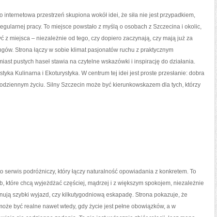
o internetowa przestrzeń skupiona wokół idei, że siła nie jest przypadkiem,
regularnej pracy. To miejsce powstało z myślą o osobach z Szczecina i okolic,
yć z miejsca – niezależnie od tego, czy dopiero zaczynają, czy mają już za
ingów. Strona łączy w sobie klimat pasjonatów ruchu z praktycznym
iast pustych haseł stawia na czytelne wskazówki i inspirację do działania.
tyka Kulinarna i Ekoturystyka. W centrum tej idei jest proste przesłanie: dobra
odziennym życiu. Silny Szczecin może być kierunkowskazem dla tych, którzy
o serwis podróżniczy, który łączy naturalność opowiadania z konkretem. To
b, które chcą wyjeżdżać częściej, mądrzej i z większym spokojem, niezależnie
anują szybki wyjazd, czy kilkutygodniową eskapadę. Strona pokazuje, że
oże być realne nawet wtedy, gdy życie jest pełne obowiązków, a w