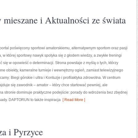
y mieszane i Aktualności ze świata
rtal poświęcony sportowi amatorskiemu, alternatywnym sportom oraz pasji
ma, w której sportowy nawyk spotyka się z głodem wiedzy, a zwykłe treningi
ić się w opowieść o determinacji. Strona powstaje z myślą o tych, którzy
ne obiekty, kameralne turnieje i wewnętrzny ogień, zamiast telewizyjnego
amy: Biegi górskie i ultra i Kontuzje i profilaktyka zdrowotna. W centrum
uje się zawodnik – amator – który chce startować pewniej, ale
na stronie dominuje praktyczne podejście: porady do wdrożenia bez zbędnej
zasady. DAPTORUN to także inspiracja
[ Read More ]
za i Pyrzyce