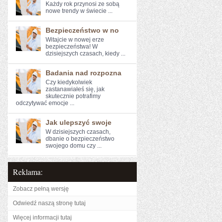
Każdy ⁢rok przynosi ze sobą
‌nowe trendy w świecie‍ ...
Bezpieczeństwo w no
Witajcie w nowej erze
bezpieczeństwa! W
dzisiejszych czasach, kiedy ...
Badania nad rozpozna
Czy kiedykolwiek
zastanawiałeś się, jak
skutecznie ⁤potrafimy
odczytywać emocje‌ ...
Jak ulepszyć swoje
W dzisiejszych czasach,
dbanie o bezpieczeństwo
swojego domu czy ...
Reklama:
Zobacz pełną wersję
Odwiedź naszą stronę tutaj
Więcej informacji tutaj