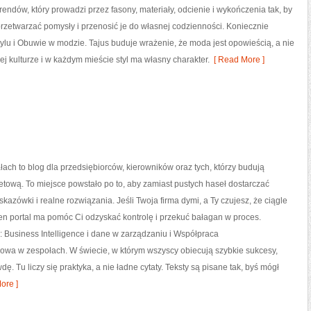
rendów, który prowadzi przez fasony, materiały, odcienie i wykończenia tak, by
przetwarzać pomysły i przenosić je do własnej codzienności. Koniecznie
tylu i Obuwie w modzie. Tajus buduje wrażenie, że moda jest opowieścią, a nie
j kulturze i w każdym mieście styl ma własny charakter.
[ Read More ]
ch to blog dla przedsiębiorców, kierowników oraz tych, którzy budują
etową. To miejsce powstało po to, aby zamiast pustych haseł dostarczać
azówki i realne rozwiązania. Jeśli Twoja firma dymi, a Ty czujesz, że ciągle
ten portal ma pomóc Ci odzyskać kontrolę i przekuć bałagan w proces.
 Business Intelligence i dane w zarządzaniu i Współpraca
owa w zespołach. W świecie, w którym wszyscy obiecują szybkie sukcesy,
 Tu liczy się praktyka, a nie ładne cytaty. Teksty są pisane tak, byś mógł
ore ]