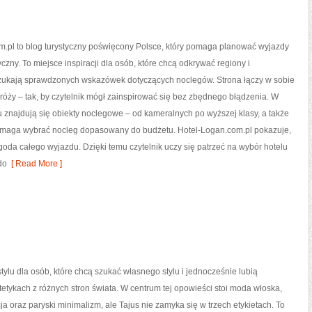
m.pl to blog turystyczny poświęcony Polsce, który pomaga planować wyjazdy
czny. To miejsce inspiracji dla osób, które chcą odkrywać regiony i
zukają sprawdzonych wskazówek dotyczących noclegów. Strona łączy w sobie
óży – tak, by czytelnik mógł zainspirować się bez zbędnego błądzenia. W
 znajdują się obiekty noclegowe – od kameralnych po wyższej klasy, a także
omaga wybrać nocleg dopasowany do budżetu. Hotel-Logan.com.pl pokazuje,
ygoda całego wyjazdu. Dzięki temu czytelnik uczy się patrzeć na wybór hotelu
do
[ Read More ]
stylu dla osób, które chcą szukać własnego stylu i jednocześnie lubią
etykach z różnych stron świata. W centrum tej opowieści stoi moda włoska,
ja oraz paryski minimalizm, ale Tajus nie zamyka się w trzech etykietach. To