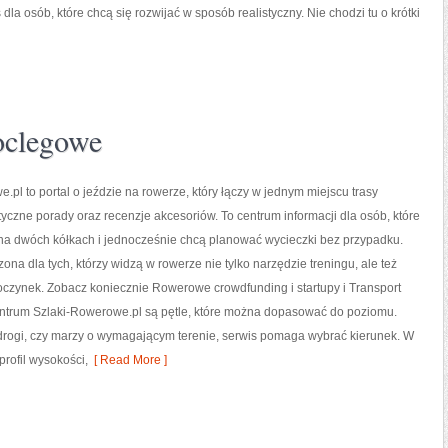
dla osób, które chcą się rozwijać w sposób realistyczny. Nie chodzi tu o krótki
oclegowe
.pl to portal o jeździe na rowerze, który łączy w jednym miejscu trasy
yczne porady oraz recenzje akcesoriów. To centrum informacji dla osób, które
 na dwóch kółkach i jednocześnie chcą planować wycieczki bez przypadku.
zona dla tych, którzy widzą w rowerze nie tylko narzędzie treningu, ale też
czynek. Zobacz koniecznie Rowerowe crowdfunding i startupy i Transport
ntrum Szlaki-Rowerowe.pl są pętle, które można dopasować do poziomu.
 drogi, czy marzy o wymagającym terenie, serwis pomaga wybrać kierunek. W
profil wysokości,
[ Read More ]