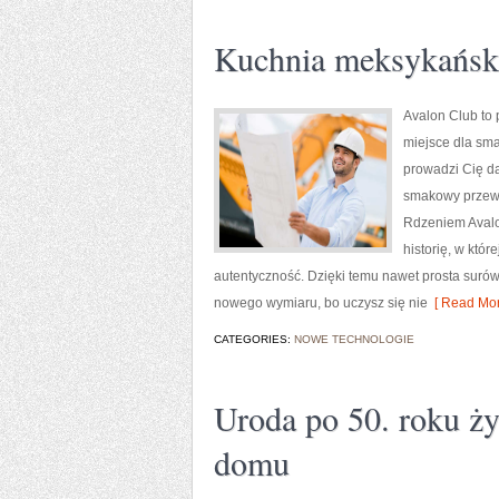
Kuchnia meksykańska
Avalon Club to 
miejsce dla sma
prowadzi Cię da
smakowy przewo
Rdzeniem Avalon
historię, w któ
autentyczność. Dzięki temu nawet prosta surów
nowego wymiaru, bo uczysz się nie
[ Read Mor
CATEGORIES:
NOWE TECHNOLOGIE
Uroda po 50. roku ży
domu