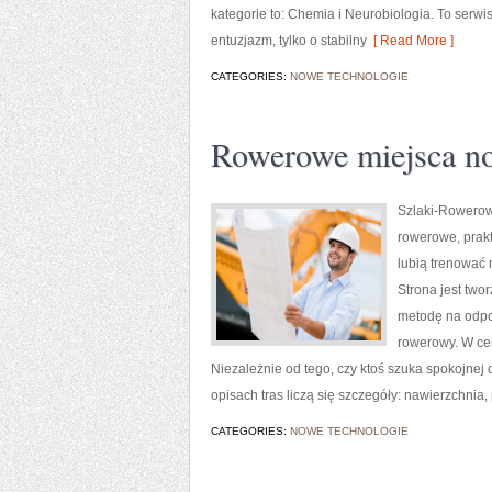
kategorie to: Chemia i Neurobiologia. To serwis 
entuzjazm, tylko o stabilny
[ Read More ]
CATEGORIES:
NOWE TECHNOLOGIE
Rowerowe miejsca n
Szlaki-Rowerowe
rowerowe, prakt
lubią trenować
Strona jest twor
metodę na odpo
rowerowy. W ce
Niezależnie od tego, czy ktoś szuka spokojnej
opisach tras liczą się szczegóły: nawierzchnia, 
CATEGORIES:
NOWE TECHNOLOGIE